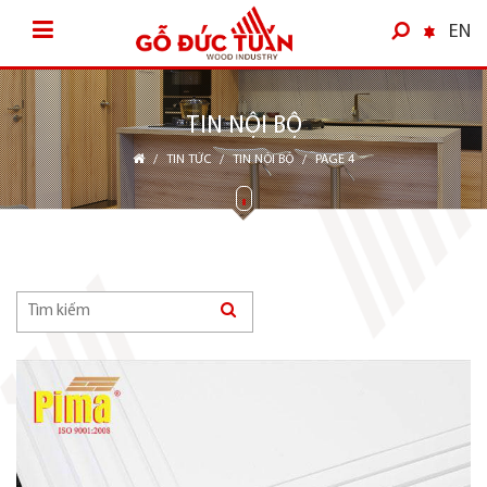
EN
TIN NỘI BỘ
/
TIN TỨC
/
TIN NỘI BỘ
/
PAGE 4