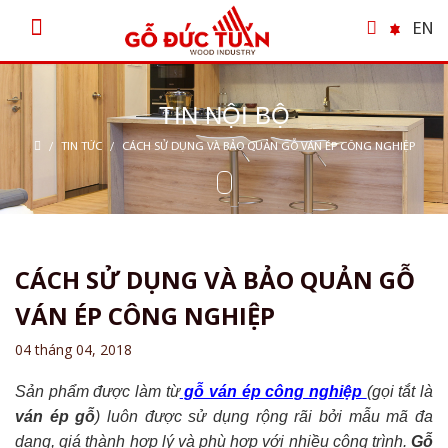
EN
TIN NỘI BỘ
/
TIN TỨC
/
CÁCH SỬ DỤNG VÀ BẢO QUẢN GỖ VÁN ÉP CÔNG NGHIỆP
CÁCH SỬ DỤNG VÀ BẢO QUẢN GỖ
VÁN ÉP CÔNG NGHIỆP
04 tháng 04, 2018
Sản phẩm được làm từ
gỗ ván ép công nghiệp
(gọi tắt là
ván ép gỗ
) luôn được sử dụng rộng rãi bởi mẫu mã đa
dạng, giá thành hợp lý và phù hợp với nhiều công trình.
Gỗ