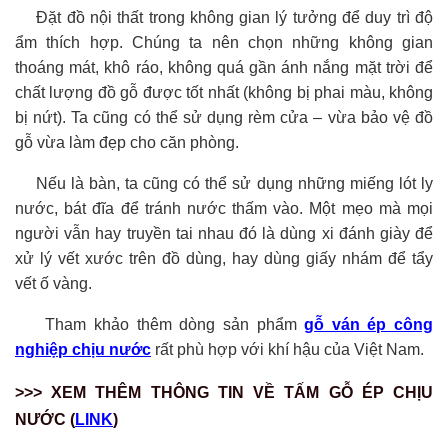
Đặt đồ nội thất trong không gian lý tưởng để duy trì độ
ẩm thích hợp. Chúng ta nên chọn những không gian
thoáng mát, khô ráo, không quá gần ánh nắng mặt trời để
chất lượng đồ gỗ được tốt nhất (không bị phai màu, không
bị nứt). Ta cũng có thể sử dụng rèm cửa – vừa bảo vệ đồ
gỗ vừa làm đẹp cho căn phòng.
Nếu là bàn, ta cũng có thể sử dụng những miếng lót ly
nước, bát đĩa để tránh nước thấm vào. Một mẹo mà mọi
người vẫn hay truyền tai nhau đó là dùng xi đánh giày để
xử lý vết xước trên đồ dùng, hay dùng giấy nhám để tẩy
vết ố vàng.
Tham khảo thêm dòng sản phẩm
gỗ ván ép công
nghiệp chịu nước
rất phù hợp với khí hậu của Việt Nam.
>>>
XEM THÊM THÔNG TIN VỀ TẤM GỖ ÉP CHỊU
NƯỚC (
LINK
)