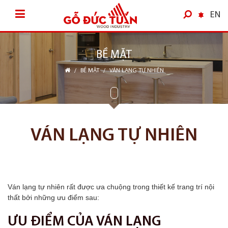
EN
BỀ MẶT
/
BỀ MẶT
/
VÁN LẠNG TỰ NHIÊN
VÁN LẠNG TỰ NHIÊN
Ván lạng tự nhiên rất được ưa chuộng trong thiết kế trang trí nội
thất bởi những ưu điểm sau:
ƯU ĐIỂM CỦA VÁN LẠNG