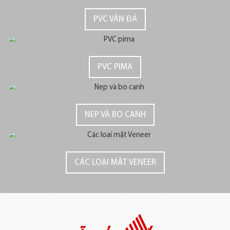
PVC VÂN ĐÁ
PVC PIMA
NẸP VÀ BO CẠNH
CÁC LOẠI MẶT VENEER