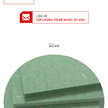
LIÊN HỆ
VỚI CHÚNG TÔI ĐỂ ĐƯỢC TƯ VẤN
SẢN PHẨM LIÊN QUAN