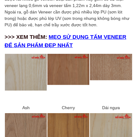
veneer lạng 0,6mm và veneer tấm 1,22m x 2,44m dày 3mm.
Ngoài ra, gỗ dán Veneer cần được phủ nhiều lớp PU (sơn lót
trong) hoặc được phủ lớp UV (sơn trong nhưng không bóng như
PU) để bảo vệ, hạn chế trầy xước được tốt hơn.
>>> XEM THÊM:
MẸO SỬ DỤNG TẤM VENEER
ĐỂ SẢN PHẨM ĐẸP NHẤT
Ash
Cherry
Dái ngựa