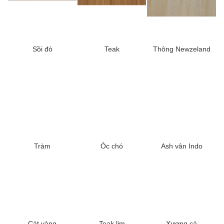
Sồi đỏ
Teak
Thông Newzeland
Tràm
Óc chó
Ash vân Indo
Cát vàng
Teak lim
Xương cá