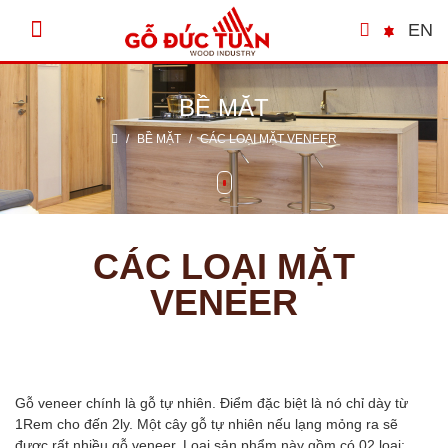
EN
BỀ MẶT
/
BỀ MẶT
/
CÁC LOẠI MẶT VENEER
CÁC LOẠI MẶT
VENEER
Gỗ veneer chính là gỗ tự nhiên. Điểm đặc biệt là nó chỉ dày từ
1Rem cho đến 2ly. Một cây gỗ tự nhiên nếu lạng mỏng ra sẽ
được rất nhiều gỗ veneer. Loại sản phẩm này gồm có 02 loại: