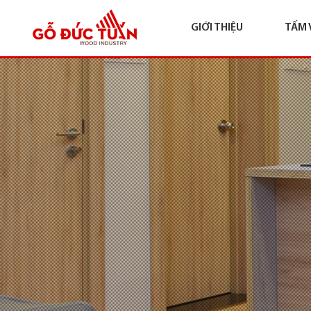
GIỚI THIỆU
TẤM 