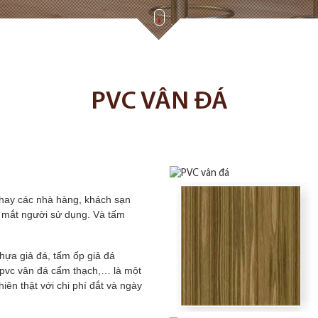
PVC VÂN ĐÁ
c hay các nhà hàng, khách sạn
ng mắt người sử dụng. Và tấm
hựa giả đá, tấm ốp giả đá
 pvc vân đá cẩm thạch,… là một
ên thật với chi phí đắt và ngày