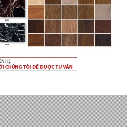
ÊN HỆ
ỚI CHÚNG TÔI ĐỂ ĐƯỢC TƯ VẤN