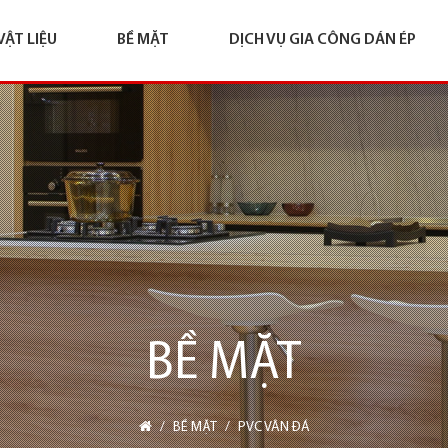
VẬT LIỆU
BỀ MẶT
DỊCH VỤ GIA CÔNG DÁN ÉP
BỀ MẶT
/
BỀ MẶT
/
PVC VÂN ĐÁ