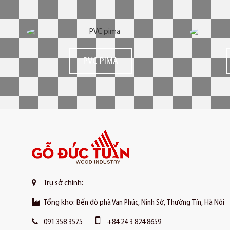
PVC PIMA
Trụ sở chính:
Tổng kho:
Bến đò phà Vạn Phúc, Ninh Sở, Thường Tín, Hà Nội
091 358 3575
+84 24 3 824 8659