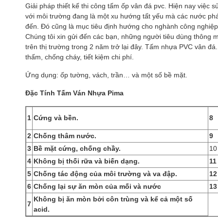
Giải pháp thiết kế thi công tấm ốp vân đá pvc. Hiện nay việc s
với môi trường đang là một xu hướng tất yếu mà các nước phát
đến. Đó cũng là mục tiêu định hướng cho nghành công nghiệp 
Chúng tôi xin gửi đến các bạn, những người tiêu dùng thông
trên thị trường trong 2 năm trở lại đây. Tấm nhựa PVC vân đ
thấm, chống cháy, tiết kiệm chi phí.
Ứng dụng: ốp tường, vách, trần… và một số bề mặt.
Đặc Tính Tấm Ván Nhựa Pima
1
Cứng và bền.
8
2
Chống thâm nước.
9
3
Bề mặt cứng, chống chầy.
10
4
Không bị thối rữa và biến dạng.
11
5
Chống tác động của môi trường và va đập.
12
6
Chống lại sự ăn mòn của mối và nước
13
Không bị ăn mòn bởi côn trùng và kể cả một số
7
acid.