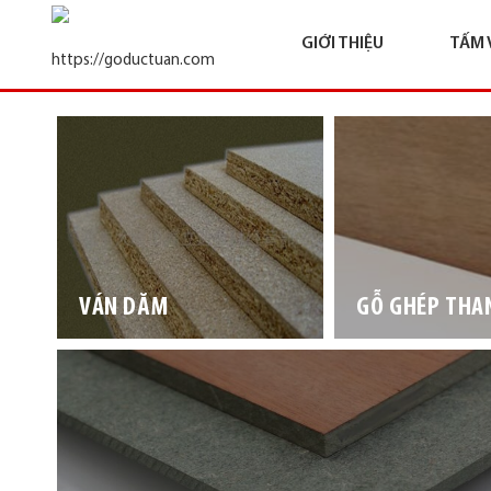
GIỚI THIỆU
TẤM 
VÁN DĂM
GỖ GHÉP THA