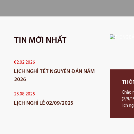
TIN MỚI NHẤT
02.02.2026
LỊCH NGHỈ TẾT NGUYÊN ĐÁN NĂM
2026
THÔN
Chào 
25.08.2025
(2/9/1
LỊCH NGHỈ LỄ 02/09/2025
lịch n
(02/09)