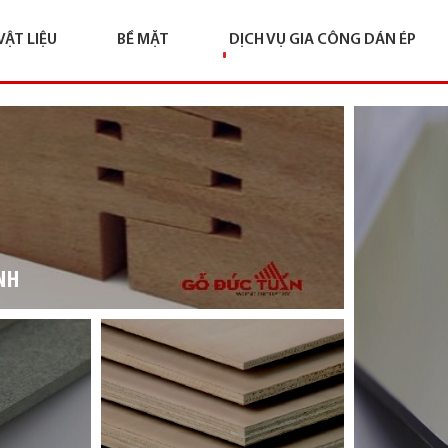
VẬT LIỆU
BỀ MẶT
DỊCH VỤ GIA CÔNG DÁN ÉP
NH