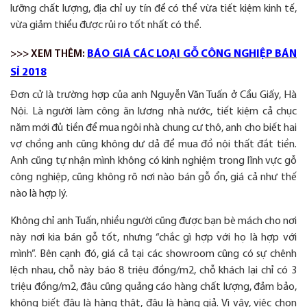
lưỡng chất lượng, địa chỉ uy tín để có thể vừa tiết kiệm kinh tế,
vừa giảm thiểu được rủi ro tốt nhất có thể.
>>> XEM THÊM:
BÁO GIÁ CÁC LOẠI GỖ CÔNG NGHIỆP BÁN
SỈ 2018
Đơn cử là trường hợp của anh Nguyễn Văn Tuấn ở Cầu Giấy, Hà
Nội. Là người làm công ăn lương nhà nước, tiết kiệm cả chục
năm mới đủ tiền để mua ngôi nhà chung cư thô, anh cho biết hai
vợ chồng anh cũng không dư dả để mua đồ nội thất đắt tiền.
Anh cũng tự nhận mình không có kinh nghiệm trong lĩnh vực gỗ
công nghiệp, cũng không rõ nơi nào bán gỗ ổn, giá cả như thế
nào là hợp lý.
Không chỉ anh Tuấn, nhiều người cũng được bạn bè mách cho nơi
này nơi kia bán gỗ tốt, nhưng “chắc gì hợp với họ là hợp với
mình”. Bên cạnh đó, giá cả tại các showroom cũng có sự chênh
lệch nhau, chỗ này báo 8 triệu đồng/m2, chỗ khách lại chỉ có 3
triệu đồng/m2, đâu cũng quảng cáo hàng chất lượng, đảm bảo,
không biết đâu là hàng thật, đâu là hàng giả. Vì vậy, việc chọn