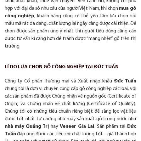
khẩu xuất khẩu, thuế vận chuyển. Bên cạnh đó, không chỉ phù
hợp với đại đa số nhu cầu của người Việt Nam, khi chọn
mua gỗ
công nghiệp
, khách hàng cũng có thể yên tâm lựa chọn bởi
mẫu mã rất đa dạng, chất lượng lại ngày càng được cải thiện. Để
chọn được sản phẩm ưng ý nhất thì người tiêu dùng cũng cần
được tư vấn kĩ càng hơn để tránh được “mạng nhện” gỗ trên thị
trường.
LÍ DO LỰA CHỌN GỖ CÔNG NGHIỆP TẠI ĐỨC TUẤN
Công ty Cổ phần Thương mại và Xuất nhập khẩu
Đức Tuấn
chúng tôi là đơn vị chuyên cung cấp gỗ công nghiệp các loại, với
các sản phẩm đã được Chứng nhận về nguồn gốc (Certificate of
Origin) và Chứng nhận về chất lượng (Certificate of Quality).
Chúng tôi có những tiêu chuẩn riêng biệt để sàng lọc vật liệu
được tốt nhất từ những nhà máy sản xuất gỗ trong nước như
nhà máy Quảng Trị
hay
Veneer Gia Lai
. Sản phẩm tại
Đức
Tuấn
đáp ứng được các tiêu chí: chất lượng tốt – giá thành hợp