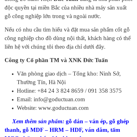
độc quyền tại miền Bắc của nhiều nhà máy sản xuất
gỗ công nghiệp lớn trong và ngoài nước.
Nếu có nhu cầu tìm hiểu và đặt mua sản phẩm cốt gỗ
công nghiệp cho đồ dùng nội thất, khách hàng có thể
liên hệ với chúng tôi theo địa chỉ dưới đây.
Công ty Cổ phần TM và XNK Đức Tuấn
Văn phòng giao dịch – Tổng kho: Ninh Sở,
Thường Tín, Hà Nội
Hotline: +84 24 3 824 8659 / 091 358 3575
Email: info@goductuan.com
Website:
www.goductuan.com
X
em
thêm s
ả
n phẩm:
gỗ dán – ván ép,
gỗ ghép
thanh
, gỗ
MDF – HRM – HDF
,
ván dăm
,
tấm