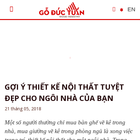
EN
TIN NỘI BỘ
/
TIN TỨC
/
GỢI Ý THIẾT KẾ NỘI THẤT TUYỆT ĐẸP CHO NGÔI NHÀ
CỦA BẠN
GỢI Ý THIẾT KẾ NỘI THẤT TUYỆT
ĐẸP CHO NGÔI NHÀ CỦA BẠN
21 tháng 05, 2018
Một số người thường chỉ mua bàn ghế về kê trong
nhà, mua giường về kê trong phòng ngủ là xong việc
trang trí, thiết kế nội thất cho một ngôi nhà. Trong